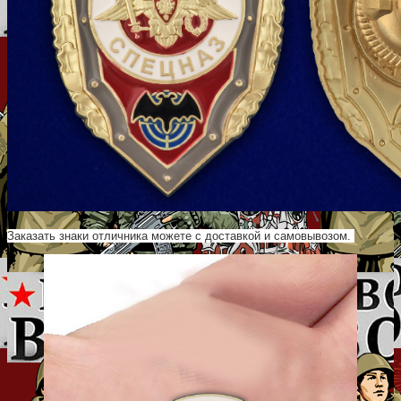
Заказать знаки отличника можете с доставкой и самовывозом.