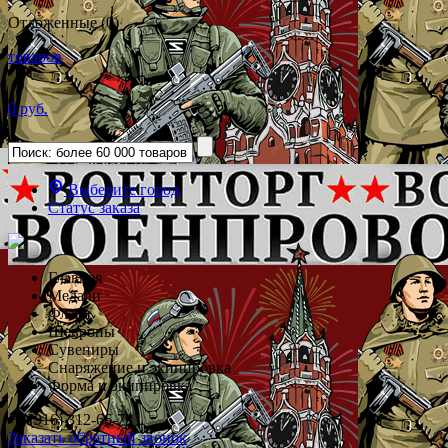
Отложенные (0)
товаров
0 руб.
Выберите город
Статус заказа
Главная
Медали
Флаги
Шевроны
Сувениры
Снаряжение и экипировка
Форма и экипировка
+7 (916) 312-66-78
Заказать обратный звонок