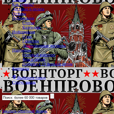
Как купить?
Доставка и оплата
Отзывы
Публикации
Статьи
Календарь
Информация
О нас
Гарантии
Лицензионные договора
Партнерам
Оптовый военторг
Флаги оптом
Подарки к 23 февраля оптом
Контакты
Выберите город
Статус заказа
+7 (916) 312-66-78
Заказать обратный звонок