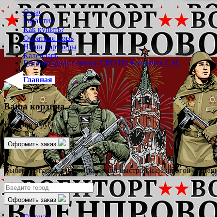
О нас
Гарантии
Как купить?
Обратная связь
Наши партнёры
Календарь
Гуманитарная помощь СВО Ип Конончук С.И.
Главная
Ваша корзина
товаров
0 руб.
Оформить заказ
✖
Выберите город для поиска самой быстрой и недорогой достав
Оформить заказ
Главная