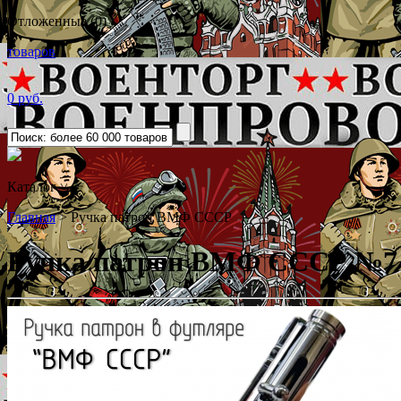
Отложенные (0)
товаров
0 руб.
Каталог
˅
Главная
>
Ручка патрон ВМФ СССР
Ручка патрон ВМФ СССР
№7