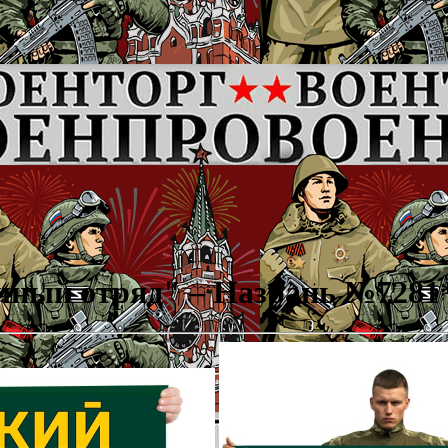
ичный отряд"
– Назрань №7281