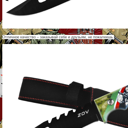
Отличное качество – заказывай себе и друзьям, не пожалеешь.